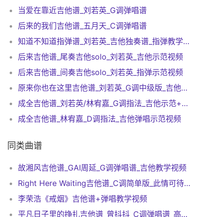
当爱在靠近吉他谱_刘若英_G调弹唱谱
后来的我们吉他谱_五月天_C调弹唱谱
知道不知道指弹谱_刘若英_吉他独奏谱_指弹教学视频
后来吉他谱_尾奏吉他solo_刘若英_吉他示范视频
后来吉他谱_间奏吉他solo_刘若英_指弹示范视频
原来你也在这里吉他谱_刘若英_G调中级版_吉他教学视频
成全吉他谱_刘若英/林宥嘉_G调指法_吉他示范+教学视频
成全吉他谱_林宥嘉_D调指法_吉他弹唱示范视频
同类曲谱
故湘风吉他谱_GAI周延_G调弹唱谱_吉他教学视频
Right Here Waiting吉他谱_C调简单版_此情可待吉他谱
李荣浩《戒烟》吉他谱+弹唱教学视频
平凡日子里的挣扎吉他谱_曾抖抖_C调弹唱谱_高清完整版