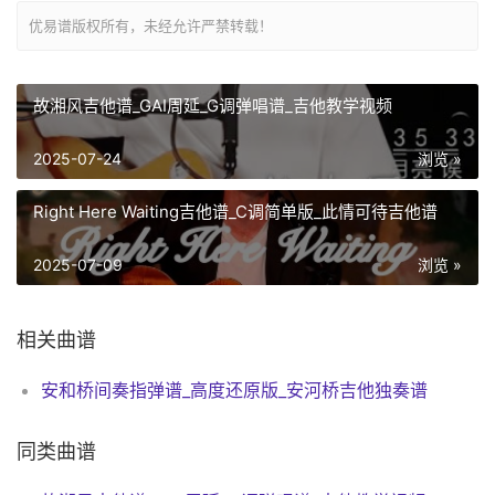
优易谱版权所有，未经允许严禁转载！
故湘风吉他谱_GAI周延_G调弹唱谱_吉他教学视频
2025-07-24
浏览 »
Right Here Waiting吉他谱_C调简单版_此情可待吉他谱
2025-07-09
浏览 »
相关曲谱
安和桥间奏指弹谱_高度还原版_安河桥吉他独奏谱
同类曲谱