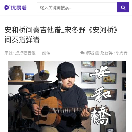
安和桥间奏吉他谱_宋冬野《安河桥》
间奏指弹谱
来源: 点点糖吉他
阅读
演唱
曲:赵智昇 词:周菁