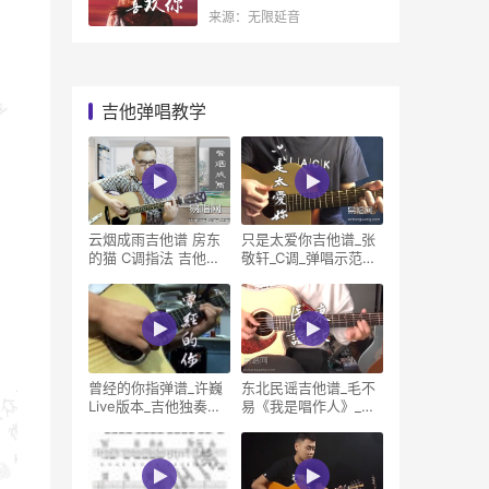
来源：无限延音
吉他弹唱教学
云烟成雨吉他谱 房东
只是太爱你吉他谱_张
的猫 C调指法 吉他教
敬轩_C调_弹唱示范视
学视频
频
曾经的你指弹谱_许巍
东北民谣吉他谱_毛不
Live版本_吉他独奏谱_
易《我是唱作人》_吉
指弹吉他示
他弹唱视频示