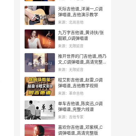
天际吉他谱_洋澜一_C调
弹唱谱_吉他演示教学
来源：北尚吉他
九万字吉他谱_黄诗扶/张
靓颖_G调弹唱谱
来源：无限延音
推开世界的门吉他谱_杨乃
文_C调弹唱谱_高清完整
版
来源：无限延音
程艾影吉他谱_赵雷_G调
弹唱谱_吉他教学视频
来源：革命吉他
单车吉他谱_陈奕迅_G调
弹唱谱_完整六线谱
来源：吉他专家
喜欢你吉他谱_邓紫棋_C
调弹唱谱_高清完整版