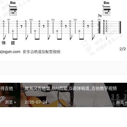
情可待吉他
故湘风吉他谱_GAI周延_G调弹唱谱_吉他教学视频
浏览 »
2025-07-24
浏览 