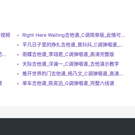
学视频
Right Here Waiting吉他谱_C调简单版_此情可待吉他谱
平凡日子里的挣扎吉他谱_曾抖抖_C调弹唱谱_高清完整版
背着风流泪吉他谱_文夫_G调弹唱谱_吉他示范视频
雨蝶吉他谱_李翊君_C调弹唱谱_高清完整版
天际吉他谱_洋澜一_C调弹唱谱_吉他演示教学
推开世界的门吉他谱_杨乃文_C调弹唱谱_高清完整版
频
单车吉他谱_陈奕迅_G调弹唱谱_完整六线谱