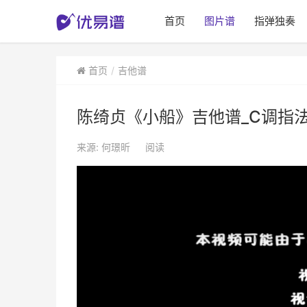
首页
图片谱
指弹独奏
首页
吉他谱
陈绮贞《小船》吉他谱_C调指
来源: 何璟昕
阅读