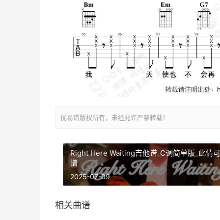
优易谱版权所有，未经允许严禁转载！
Right Here Waiting吉他谱_C调简单版_此
谱
2025-07-09
相关曲谱