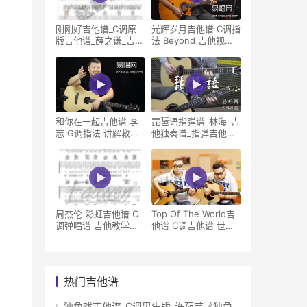
刚刚好吉他谱_C调原
光辉岁月吉他谱 C调指
版吉他谱_薛之谦_吉他
法 Beyond 吉他视频
教学视频
示范
和你在一起吉他谱 李
琵琶语指弹谱_林海_吉
志 G调指法 讲解教学
他独奏谱_指弹吉他教
视频
学视频
周杰伦 彩虹吉他谱 C
Top Of The World吉
调弹唱谱 吉他教学视
他谱 C调吉他谱 世界
频
之巅吉他示范
热门吉他谱
独角戏吉他谱_C调男生版_许茹芸《独角