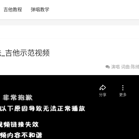
吉他教程
弹唱教学
法_吉他示范视频
演唱
词曲:陈