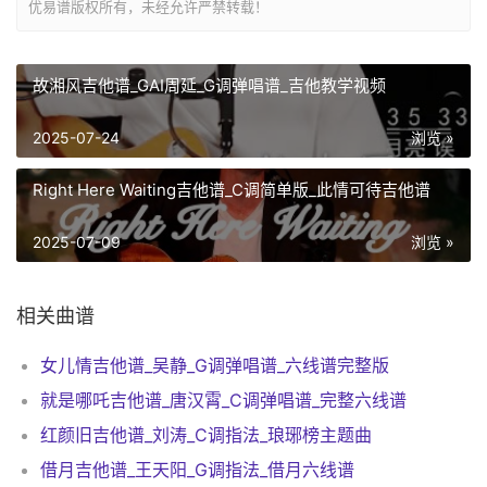
优易谱版权所有，未经允许严禁转载！
故湘风吉他谱_GAI周延_G调弹唱谱_吉他教学视频
2025-07-24
浏览 »
Right Here Waiting吉他谱_C调简单版_此情可待吉他谱
2025-07-09
浏览 »
相关曲谱
女儿情吉他谱_吴静_G调弹唱谱_六线谱完整版
就是哪吒吉他谱_唐汉霄_C调弹唱谱_完整六线谱
红颜旧吉他谱_刘涛_C调指法_琅琊榜主题曲
借月吉他谱_王天阳_G调指法_借月六线谱