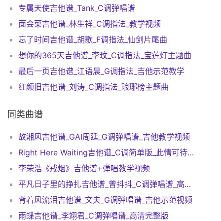
专属天使吉他谱_Tank_C调弹唱谱
面会菜吉他谱_林生祥_C调指法_教学视频
忘了时间吉他谱_胡歌_F调指法_仙剑片尾曲
想你的365天吉他谱_李玟_C调指法_宝莲灯主题曲
最后一页吉他谱_江语晨_G调指法_吉他示范教学
红颜旧吉他谱_刘涛_C调指法_琅琊榜主题曲
同类曲谱
故湘风吉他谱_GAI周延_G调弹唱谱_吉他教学视频
Right Here Waiting吉他谱_C调简单版_此情可待吉他谱
李荣浩《戒烟》吉他谱+弹唱教学视频
平凡日子里的挣扎吉他谱_曾抖抖_C调弹唱谱_高清完整版
背着风流泪吉他谱_文夫_G调弹唱谱_吉他示范视频
雨蝶吉他谱_李翊君_C调弹唱谱_高清完整版