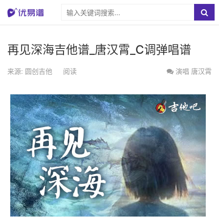
再见深海吉他谱_唐汉霄_C调弹唱谱
来源: 圆创吉他
阅读
演唱
唐汉霄