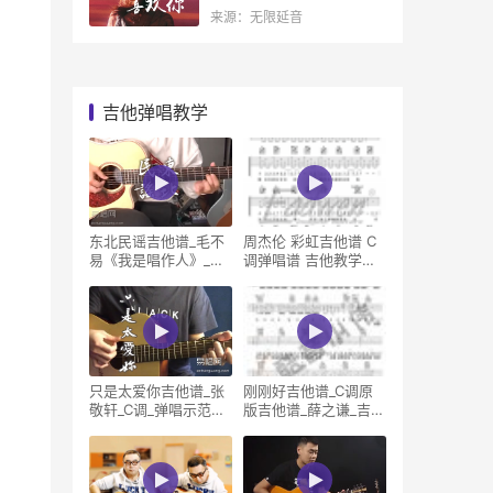
来源：无限延音
吉他弹唱教学
东北民谣吉他谱_毛不
周杰伦 彩虹吉他谱 C
易《我是唱作人》_吉
调弹唱谱 吉他教学视
他弹唱视频示
频
只是太爱你吉他谱_张
刚刚好吉他谱_C调原
敬轩_C调_弹唱示范视
版吉他谱_薛之谦_吉他
频
教学视频