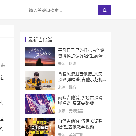
.
最新吉他谱
平凡日子里的挣扎吉他谱_
曾抖抖_C调弹唱谱_高清
完整版
来源：网络
维来
背着风流泪吉他谱_文夫
定
_G调弹唱谱_吉他示范视
频
来源：酷音
雨蝶吉他谱_李翊君_C调
他
弹唱谱_高清完整版
来源：无限延音
谣
白鸽吉他谱_伍佰_C调弹
唱谱_吉他教学视频
的
来源：革命吉他