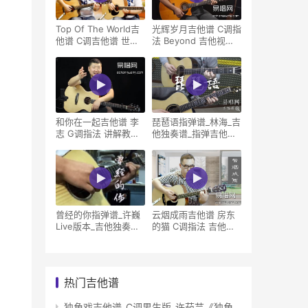
Top Of The World吉
光辉岁月吉他谱 C调指
他谱 C调吉他谱 世界
法 Beyond 吉他视频
之巅吉他示范
示范
和你在一起吉他谱 李
琵琶语指弹谱_林海_吉
志 G调指法 讲解教学
他独奏谱_指弹吉他教
视频
学视频
曾经的你指弹谱_许巍
云烟成雨吉他谱 房东
Live版本_吉他独奏谱_
的猫 C调指法 吉他教
指弹吉他示
学视频
热门吉他谱
独角戏吉他谱_C调男生版_许茹芸《独角