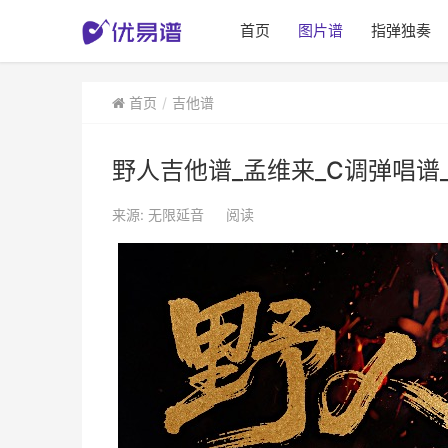
首页
图片谱
指弹独奏
首页
吉他谱
野人吉他谱_孟维来_C调弹唱谱
来源: 无限延音
阅读