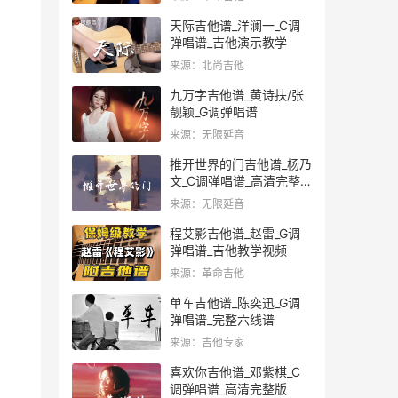
天际吉他谱_洋澜一_C调
弹唱谱_吉他演示教学
来源：北尚吉他
九万字吉他谱_黄诗扶/张
靓颖_G调弹唱谱
来源：无限延音
推开世界的门吉他谱_杨乃
文_C调弹唱谱_高清完整
版
来源：无限延音
程艾影吉他谱_赵雷_G调
弹唱谱_吉他教学视频
来源：革命吉他
单车吉他谱_陈奕迅_G调
弹唱谱_完整六线谱
来源：吉他专家
喜欢你吉他谱_邓紫棋_C
调弹唱谱_高清完整版