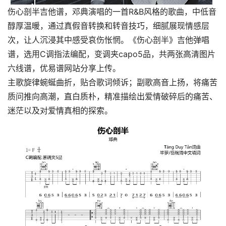
伤心剖半吉他谱，邓典演唱的一首R&B风格的歌曲，中低音
醇厚温暖，通过真假音转换和转音技巧，细腻展现情感层
次，让人沉浸其中感受哀伤怅惘。《伤心剖半》吉他弹唱
谱，选用C调指法编配，变调夹capo5品，共两张高清图片
六线谱，优易谱网站分享上传。
主歌旋律蜿蜒曲折，贴合歌词倾诉；副歌高音上扬，将痛苦
质问推向高潮，直白质朴，精准描绘出爱情破碎后的痛苦、
迷茫以及对爱情真相的探索。