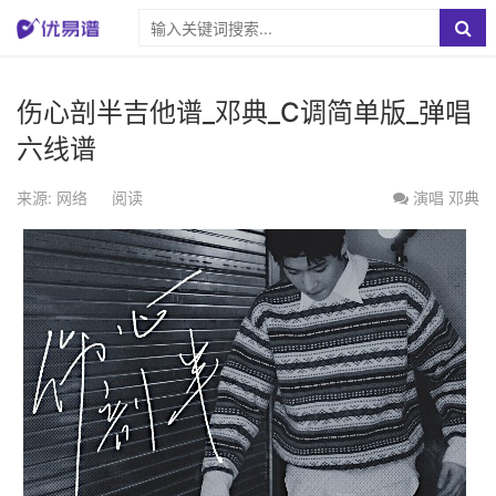
伤心剖半吉他谱_邓典_C调简单版_弹唱
六线谱
来源: 网络
阅读
演唱
邓典