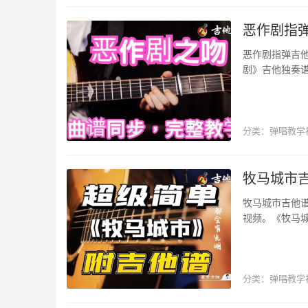
恶作剧指弹
恶作剧指弹吉
剧》吉他独奏谱
吴胜扬出品，搜
分类：
弹唱教学
独奏曲
牧马城市吉
牧马城市吉他
视频。《牧马城
线谱完整编配共
分类：
弹唱教学
影视主题曲