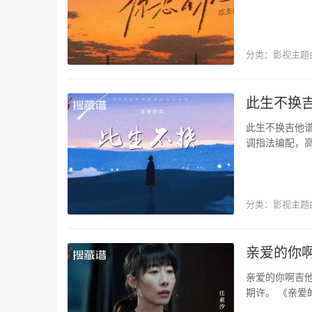
搜藏谱网站更新
分类：
影视主题
影视主题曲
此生不换吉
此生不换吉他
调指法编配，
挚情感舍弃一切
分类：
影视主题
影视主题曲
亲爱的你啊
亲爱的你啊吉
期许。 《亲爱