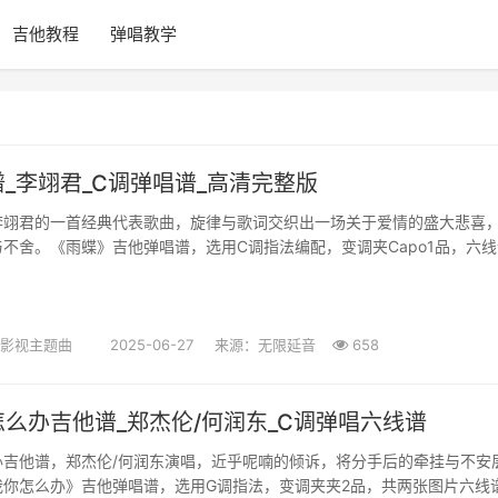
吉他教程
弹唱教学
_李翊君_C调弹唱谱_高清完整版
李翊君的一首经典代表歌曲，旋律与歌词交织出一场关于爱情的盛大悲喜
不舍。《雨蝶》吉他弹唱谱，选用C调指法编配，变调夹Capo1品，六
谱例，搜藏谱网站上传更新...
影视主题曲
2025-06-27
来源：无限延音
658
么办吉他谱_郑杰伦/何润东_C调弹唱六线谱
办吉他谱，郑杰伦/何润东演唱，近乎呢喃的倾诉，将分手后的牵挂与不安
我你怎么办》吉他弹唱谱，选用G调指法，变调夹夹2品，共两张图片六线