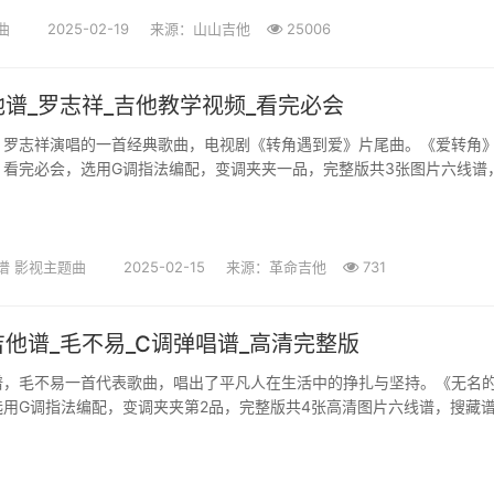
曲
2025-02-19
来源：山山吉他
25006
谱_罗志祥_吉他教学视频_看完必会
，罗志祥演唱的一首经典歌曲，电视剧《转角遇到爱》片尾曲。《爱转角
，看完必会，选用G调指法编配，变调夹夹一品，完整版共3张图片六线谱
 歌曲以转角为隐喻，表达...
谱
影视主题曲
2025-02-15
来源：革命吉他
731
他谱_毛不易_C调弹唱谱_高清完整版
谱，毛不易一首代表歌曲，唱出了平凡人在生活中的挣扎与坚持。《无名
选用G调指法编配，变调夹夹第2品，完整版共4张高清图片六线谱，搜藏
过细腻的叙事，展现了那些...