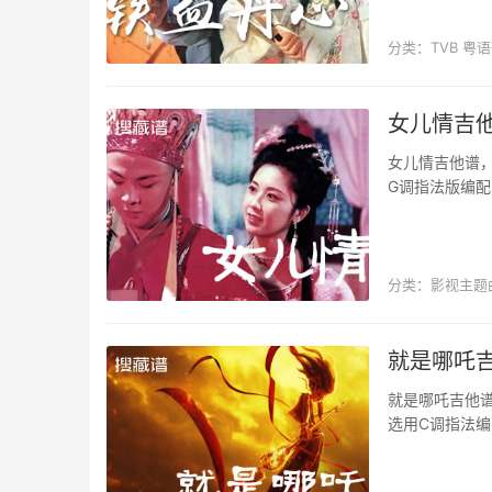
分类：
TVB
粤语
影视主题曲
女儿情吉他
女儿情吉他谱
G调指法版编配
的歌词，表达了
分类：
影视主题
影视主题曲
就是哪吒吉
就是哪吒吉他
选用C调指法编
不由天的呐喊，