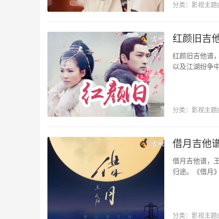
分类：
影视主题
毛不易
红颜旧吉他
红颜旧吉他谱
以及江湖纷争
变调夹夹3品为
分类：
影视主题
影视主题曲
借月吉他谱
借月吉他谱，
归途。《借月
六线谱，感谢无
分类：
影视主题
影视主题曲