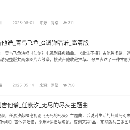
。 用空寂场景渲染失恋后...
曲
2025-06-01
来源：网络
311
他谱_青鸟飞鱼_G调弹唱谱_高清版
谱，青鸟飞鱼演唱《仙剑》电视剧经典插曲。《此生不换》吉他弹唱谱，选
高清完整版共两张图片六线谱，搜藏吉他收藏推荐。 歌曲表达了一种甘愿
的坚定，传递出 此生不渝...
曲
2025-05-14
来源：网络
790
吉他谱_任素汐_无尽的尽头主题曲
他谱，任素汐献唱电视剧《无尽的尽头》主题曲，诉说对生活的热爱与对
的你啊》吉他弹唱谱，采用A调指法编配，变调夹第1品，完整版共三张图
线谱，搜藏谱整理上传。 歌曲唱出了...