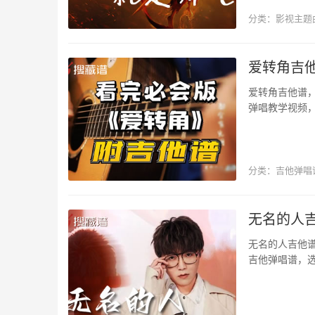
分类：
影视主题
影视主题曲
爱转角吉他
爱转角吉他谱
弹唱教学视频
藏谱网站更新。
分类：
吉他弹唱
罗志祥
无名的人吉
无名的人吉他
吉他弹唱谱，
更新。 歌曲通