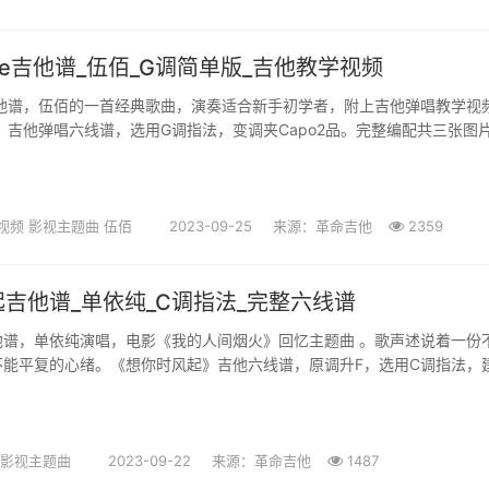
ance吉他谱_伍佰_G调简单版_吉他教学视频
nce吉他谱，伍佰的一首经典歌曲，演奏适合新手初学者，附上吉他弹唱教学视
nce》吉他弹唱六线谱，选用G调指法，变调夹Capo2品。完整编配共三张图
他出品分享，搜藏吉他上传。 《...
视频
影视主题曲
伍佰
2023-09-25
来源：革命吉他
2359
吉他谱_单依纯_C调指法_完整六线谱
他谱，单依纯演唱，电影《我的人间烟火》回忆主题曲 。歌声述说着一份
不能平复的心绪。《想你时风起》吉他六线谱，原调升F，选用C调指法，
品，完整编配版共三张图片六线...
影视主题曲
2023-09-22
来源：革命吉他
1487