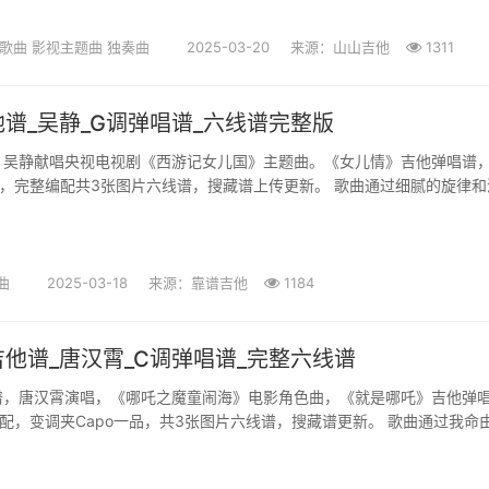
歌曲
影视主题曲
独奏曲
2025-03-20
来源：山山吉他
1311
谱_吴静_G调弹唱谱_六线谱完整版
，吴静献唱央视电视剧《西游记女儿国》主题曲。《女儿情》吉他弹唱谱
，完整编配共3张图片六线谱，搜藏谱上传更新。 歌曲通过细腻的旋律和
女儿国国王对唐僧的深情...
曲
2025-03-18
来源：靠谱吉他
1184
他谱_唐汉霄_C调弹唱谱_完整六线谱
谱，唐汉霄演唱，《哪吒之魔童闹海》电影角色曲，《就是哪吒》吉他弹
配，变调夹Capo一品，共3张图片六线谱，搜藏谱更新。 歌曲通过我命
传递出不甘被束缚、勇敢打...