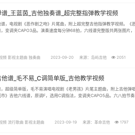
谱_王蓝茵_吉他独奏谱_超完整指弹教学视频
他谱，电视剧《恶作剧之吻》片尾曲，附上超完整吉他指弹教学视频。《
，变调夹CAPO3品。演奏速度每分钟68拍，六线谱完整版共两张图片
藏吉他更新上传。 江直树总能...
视频
影视主题曲
独奏曲
2023-09-20
来源：岛屿吉他
2051
他谱_毛不易_C调简单版_吉他教学视频
谱，超级简单版，毛不易演唱电视剧《老男孩》片尾主题曲，附上吉他弹
市》吉他六线谱，原调F，选用C调指法，变调夹CAPO5品。六八拍节
三张图片，感谢革命吉他出...
视频
流行歌曲
影视主题曲
2023-09-19
来源：革命吉他
1797