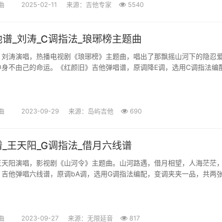
曲
2025-02-11
来源：吉他专家
5540
谱_刘涛_C调指法_琅琊榜主题曲
，刘涛演唱，热播电视剧《琅琊榜》主题曲，唱出了那飘摇山河下的隐忍
中身不由己的命运。《红颜旧》吉他弹唱谱，原调降E调，选用C调指法编
原调，六线谱+和弦谱共两张...
曲
2023-09-29
来源：岛屿吉他
690
_王天阳_G调指法_借月六线谱
王天阳演唱，影视剧《山河令》主题曲。山河路遇，借月相望，人海茫茫
》吉他弹唱六线谱，原调bA调，选用G调指法编配，变调夹夹一品，共两
限延音出品，搜藏吉他上...
曲
2023-09-27
来源：无限延音
817