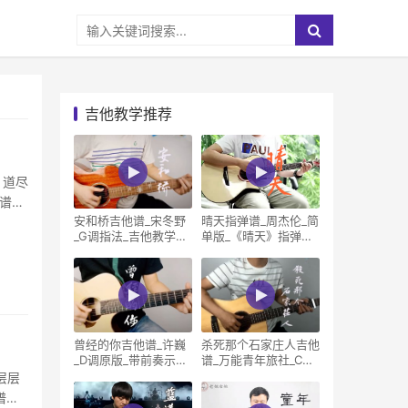
吉他教学推荐
，道尽
线谱完
安和桥吉他谱_宋冬野
晴天指弹谱_周杰伦_简
_G调指法_吉他教学视
单版_《晴天》指弹吉
频
他教学
曾经的你吉他谱_许巍
杀死那个石家庄人吉他
_D调原版_带前奏示范
谱_万能青年旅社_C调_
视频
吉他弹唱示
层层
谱，