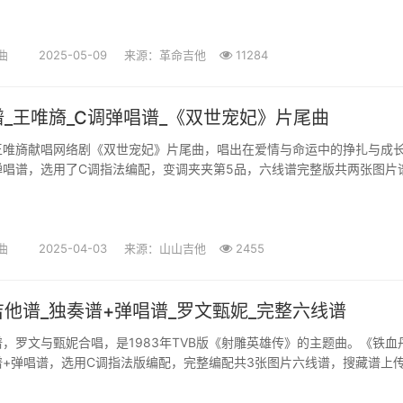
曲
2025-05-09
来源：革命吉他
11284
_王唯旖_C调弹唱谱_《双世宠妃》片尾曲
王唯旖献唱网络剧《双世宠妃》片尾曲，唱出在爱情与命运中的挣扎与成
弹唱谱，选用了C调指法编配，变调夹夹第5品，六线谱完整版共两张图片
更新。 歌曲表达了一种清醒的...
曲
2025-04-03
来源：山山吉他
2455
他谱_独奏谱+弹唱谱_罗文甄妮_完整六线谱
，罗文与甄妮合唱，是1983年TVB版《射雕英雄传》的主题曲。《铁血
谱+弹唱谱，选用C调指法版编配，完整编配共3张图片六线谱，搜藏谱上
迈的旋律和深情的歌词，唱出了江...