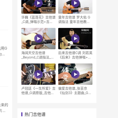
许巍《蓝莲花》吉他谱
童年吉他谱 罗大佑 G
_C调_弹唱示范+吉他
调指法 童年吉他教学
教学视频
视频
用G
海阔天空吉他谱
后来吉他谱C调 刘若英
为真
_Beyond_C调指法_吉
《后来》吉他弹唱+教
他示范视频
学视频
卢冠廷《一生所爱》吉
偏爱吉他谱_张芸京
他谱_G调原版_吉他教
《仙剑3》主题曲_G调
学视频
原版_弹唱示范
未来的
片六
热门吉他谱