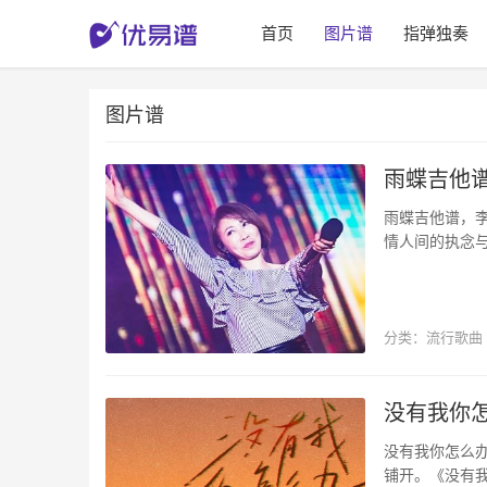
首页
图片谱
指弹独奏
图片谱
雨蝶吉他谱
雨蝶吉他谱，
情人间的执念与
整版共两张图片
分类：
流行歌曲
流行歌曲
没有我你怎
没有我你怎么
铺开。《没有