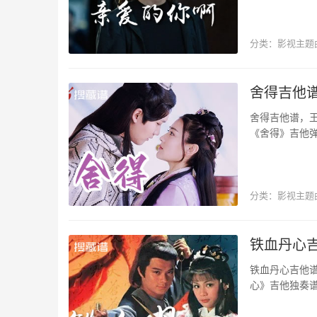
分类：
影视主题
影视主题曲
舍得吉他谱
舍得吉他谱，
《舍得》吉他
例，搜藏谱整理
分类：
影视主题
影视主题曲
铁血丹心吉
铁血丹心吉他谱
心》吉他独奏
新。 歌曲以豪