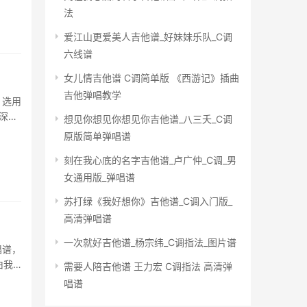
法
爱江山更爱美人吉他谱_好妹妹乐队_C调
六线谱
女儿情吉他谱 C调简单版 《西游记》插曲
吉他弹唱教学
，选用
深情
想见你想见你想见你吉他谱_八三夭_C调
原版简单弹唱谱
刻在我心底的名字吉他谱_卢广仲_C调_男
女通用版_弹唱谱
苏打绿《我好想你》吉他谱_C调入门版_
高清弹唱谱
一次就好吉他谱_杨宗纬_C调指法_图片谱
唱谱，
由我
需要人陪吉他谱 王力宏 C调指法 高清弹
唱谱