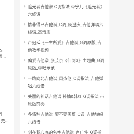
追光者吉他谱 C调指法 岑宁儿《追光者》
六线谱
情非得已吉他谱_C调_庾澄庆_吉他弹唱六
线谱_高清版
卢冠廷《一生所爱》吉他谱_G调原版_吉
长。
他教学视频
谱
偏爱吉他谱_张芸京《仙剑3》主题曲_G调
原版_弹唱示范
一路向北吉他谱_周杰伦_C调指法_吉他弹
唱六线谱
美丽的神话吉他谱 孙楠&韩红 G调指法 带
原版前奏
丹
多情种吉他谱_要不要买菜_C调_吉他弹唱
传更
六线谱
刻在我心底的名字吉他谱_卢广仲_G调指