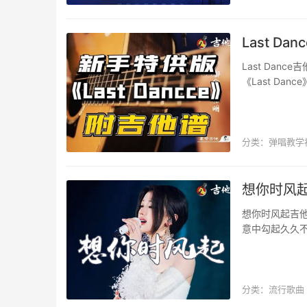
Last D
Last Da
《Last Da
谱，感谢革命吉
分类：
弹唱教学
伍佰
想你时风起
想你时风起吉
意中勾起久久
变调夹Capo6
分类：
流行歌曲
影视主题曲